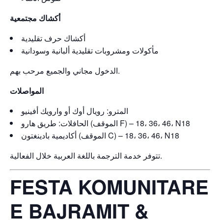
أكشاك مجتمعية
أكشاك حرف تقليدية
مأكولات ومشروبات تقليدية ألبانية وسودانية
الدخول مجاني والجميع مرحب بهم.
المواصلات
المترو: رويال أوك أو وارويك أفينيو
الحافلات: طريق هارو (الموقف F) – 18، 36، 46، N18
أكاديمية بادينغتون (الموقف C) – 18، 36، 46، N18
تتوفر خدمة الترجمة باللغة العربية خلال الفعالية.
FESTA KOMUNITARE
E BAJRAMIT &