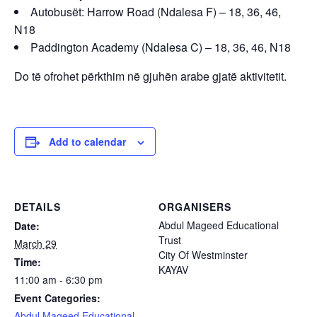
Autobusët: Harrow Road (Ndalesa F) – 18, 36, 46,
N18
Paddington Academy (Ndalesa C) – 18, 36, 46, N18
Do të ofrohet përkthim në gjuhën arabe gjatë aktivitetit.
Add to calendar
DETAILS
ORGANISERS
Abdul Mageed Educational
Date:
Trust
March 29
City Of Westminster
Time:
KAYAV
11:00 am - 6:30 pm
Event Categories:
Abdul Mageed Educational