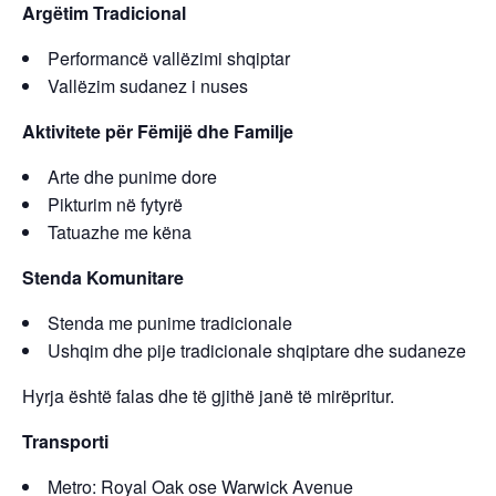
Argëtim Tradicional
Performancë vallëzimi shqiptar
Vallëzim sudanez i nuses
Aktivitete për Fëmijë dhe Familje
Arte dhe punime dore
Pikturim në fytyrë
Tatuazhe me këna
Stenda Komunitare
Stenda me punime tradicionale
Ushqim dhe pije tradicionale shqiptare dhe sudaneze
Hyrja është falas dhe të gjithë janë të mirëpritur.
Transporti
Metro: Royal Oak ose Warwick Avenue