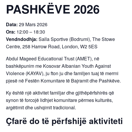
PASHKËVE 2026
Data:
29 Mars 2026
Ora:
12:00 – 18:30
Vendndodhja:
Salla Sportive (Bodrumi), The Stowe
Centre, 258 Harrow Road, London, W2 5ES
Abdul Mageed Educational Trust (AMET), në
bashkëpunim me Kosovar Albanian Youth Against
Violence (KAYAV), ju fton ju dhe familjen tuaj të merrni
pjesë në Festën Komunitare të Bajramit dhe Pashkëve.
Ky është një aktivitet familjar dhe gjithëpërfshirës që
synon të forcojë lidhjet komunitare përmes kulturës,
argëtimit dhe ushqimit tradicional.
Çfarë do të përfshijë aktiviteti